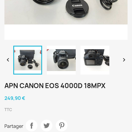


APN CANON EOS 4000D 18MPX
249,90 €
TTC
Partager