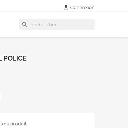

Connexion
search
L POLICE
ls du produit